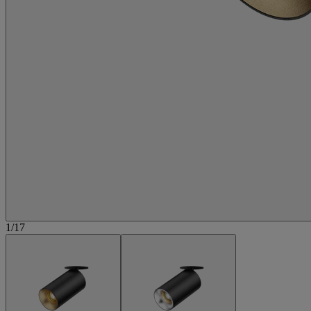
1
/
17