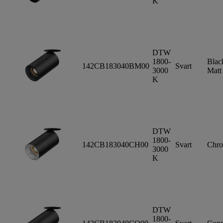
K
DTW
1800-
Blac
142CB183040BM00
Svart
3000
Matt
K
DTW
1800-
142CB183040CH00
Svart
Chr
3000
K
DTW
1800-