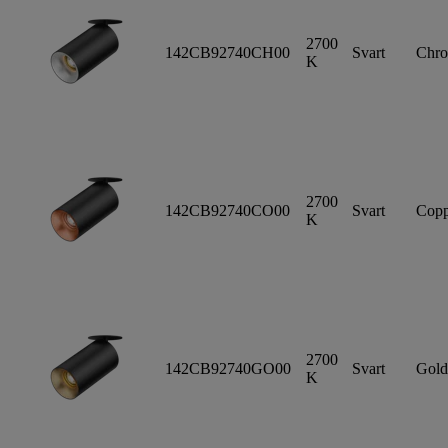
2700
142CB92740CH00
Svart
Chr
K
2700
142CB92740CO00
Svart
Copp
K
2700
142CB92740GO00
Svart
Gold
K