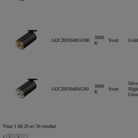
3000
142CB93040GO00
Svart
Gold
K
Silve
3000
142CB93040SG00
Svart
High
K
Glos
Visar 1 till 20 av 56 resultat
1
2
3