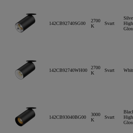
Silve
2700
142CB92740SG00
Svart
High
K
Glos
2700
142CB92740WH00
Svart
Whit
K
Blac
3000
142CB93040BG00
Svart
High
K
Glos