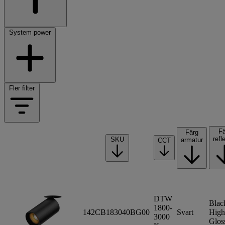
System power
Fler filter
Fä
Färg
refl
SKU
armatur
CCT
DTW
Blac
1800-
142CB183040BG00
Svart
High
3000
Glos