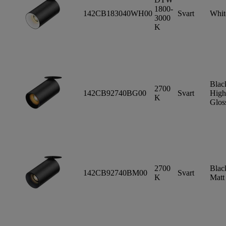
1800-
142CB183040WH00
Svart
Whit
3000
K
Blac
2700
142CB92740BG00
Svart
High
K
Glos
2700
Blac
142CB92740BM00
Svart
K
Matt