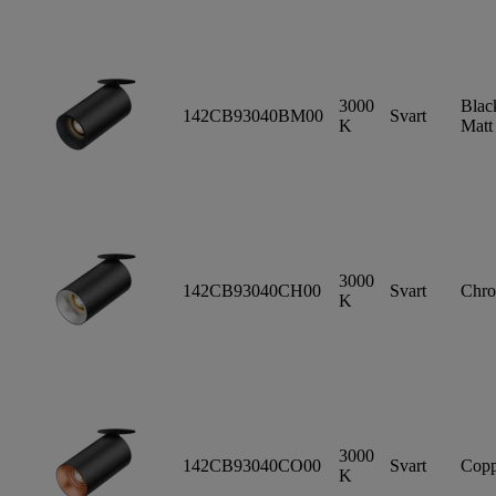
3000
Blac
142CB93040BM00
Svart
K
Matt
3000
142CB93040CH00
Svart
Chr
K
3000
142CB93040CO00
Svart
Copp
K