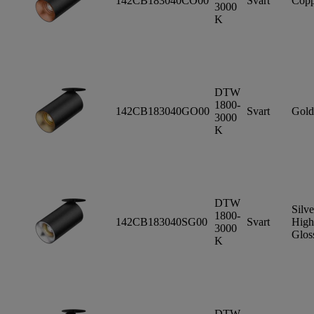
142CB183040CO00
Svart
Copp
3000
K
DTW
1800-
142CB183040GO00
Svart
Gold
3000
K
DTW
Silve
1800-
142CB183040SG00
Svart
High
3000
Glos
K
DTW