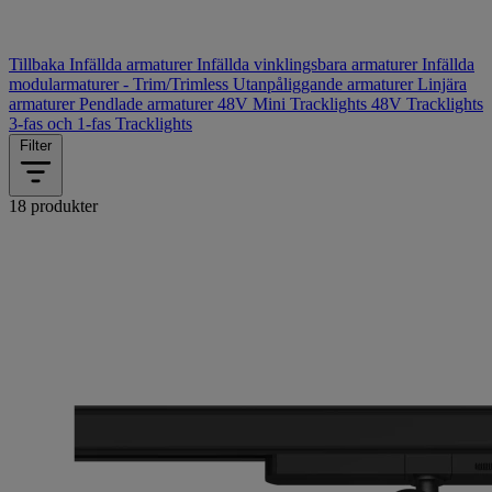
Tillbaka
Infällda armaturer
Infällda vinklingsbara armaturer
Infällda
modularmaturer - Trim/Trimless
Utanpåliggande armaturer
Linjära
armaturer
Pendlade armaturer
48V Mini Tracklights
48V Tracklights
3-fas och 1-fas Tracklights
Filter
18 produkter