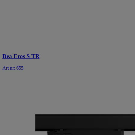
Dea Eros S TR
Art nr: 655