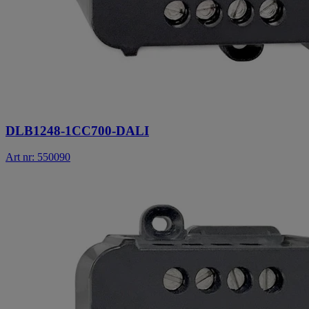
DLB1248-1CC700-DALI
Art nr: 550090