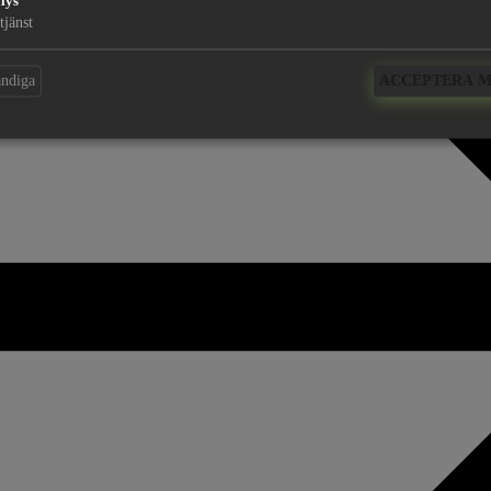
lys
tjänst
ändiga
ACCEPTERA 