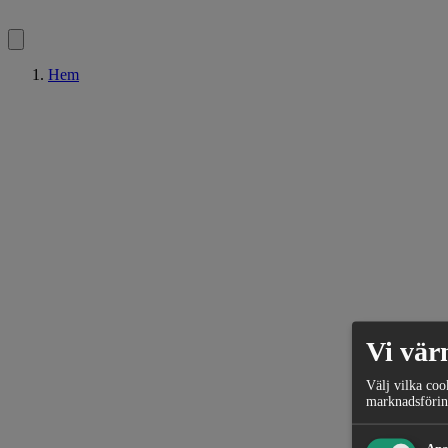
Hem
Vi vär
Välj vilka coo
marknadsförin