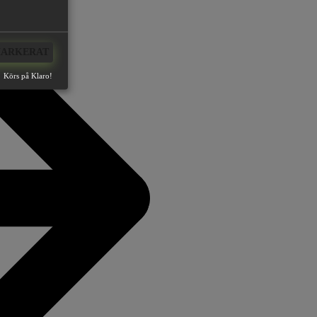
MARKERAT
Körs på Klaro!