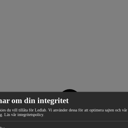
nar om din integritet
kies du vill tillåta för Ledlab. Vi använder dessa för att optimera sajten och vår
g.
Läs vår
integritetspolicy
.