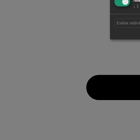
Ana
↓
1
Endast nödv