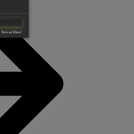
MARKERAT
Körs på Klaro!