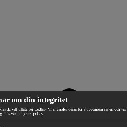
nar om din integritet
kies du vill tillåta för Ledlab. Vi använder dessa för att optimera sajten och vår
g.
Läs vår
integritetspolicy
.