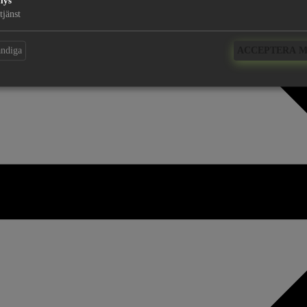
lys
tjänst
ändiga
ACCEPTERA 