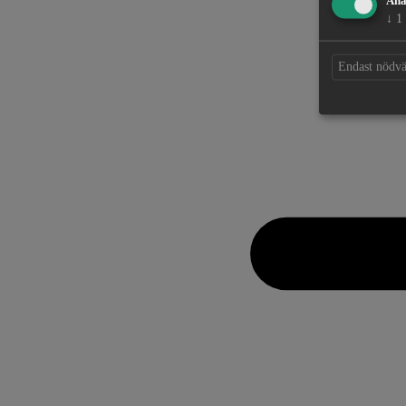
Ana
↓
1
Endast nödv