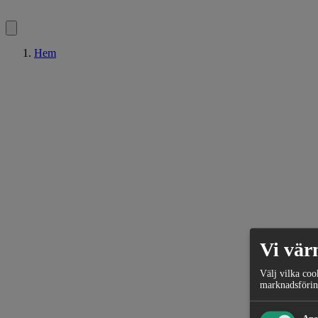
Hem
Vi vär
Välj vilka coo
marknadsförin