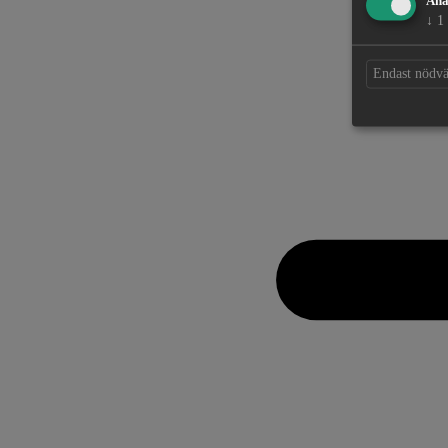
Ana
↓
1
Endast nödv