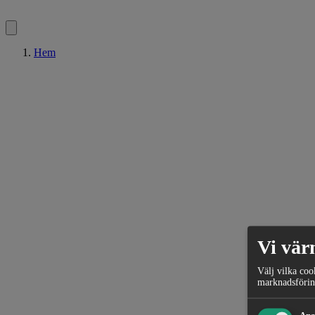
Hem
Vi vär
Välj vilka coo
marknadsförin