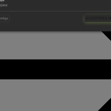
lys
tjänst
ändiga
ACCEPTERA 