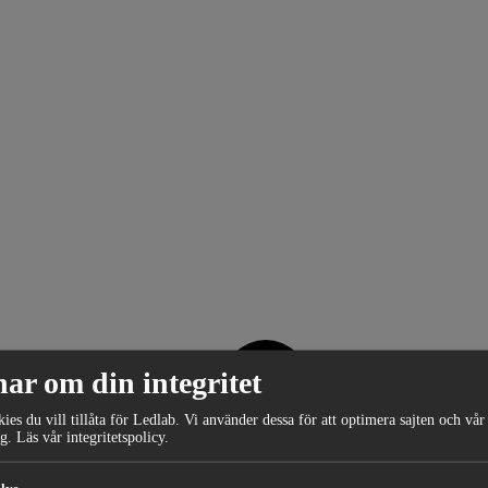
nar om din integritet
kies du vill tillåta för Ledlab. Vi använder dessa för att optimera sajten och vår
g.
Läs vår
integritetspolicy
.