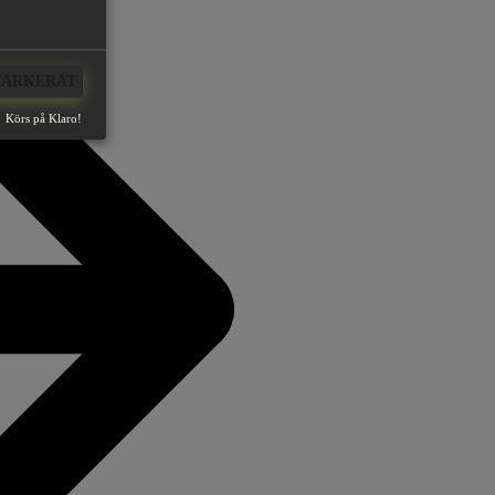
MARKERAT
Körs på Klaro!