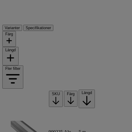
Varianter
Specifikationer
Färg
Längd
Fler filter
Längd
SKU
Färg
900225
Alu
5 m